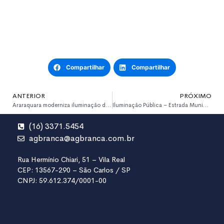
Compartilhar
Compartilhar
ANTERIOR
PRÓXIMO
Araraquara moderniza iluminação dos viadutos do Centro
Iluminação Pública – Estrada Municipal Eduardo de Almeida Prado
(16) 3371.5454
agbranca@agbranca.com.br
Rua Hermínio Chiari, 51 – Vila Real
CEP: 13567-290 – São Carlos / SP
CNPJ: 59.612.374/0001-00