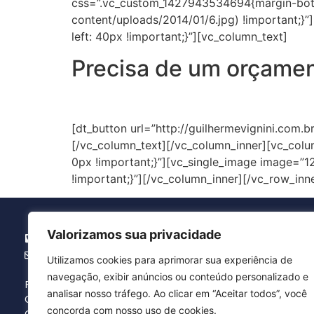
css=”.vc_custom_1427943534694{margin-botto
content/uploads/2014/01/6.jpg) !important;}
left: 40px !important;}”][vc_column_text]
Precisa de um orçame
Do projeto à execução a Águia Branca está c
[dt_button url=”http://guilhermevignini.com.b
[/vc_column_text][/vc_column_inner][vc_col
0px !important;}”][vc_single_image image=
!important;}”][/vc_column_inner][/vc_row_inn
Valorizamos sua privacidade
(16) 3371.5454
agbranca@agbranca.com.br
Utilizamos cookies para aprimorar sua experiência de
navegação, exibir anúncios ou conteúdo personalizado e
Rua Hermínio Chiari, 51 – Vila Real
analisar nosso tráfego. Ao clicar em “Aceitar todos”, você
CEP: 13567-290 – São Carlos / SP
concorda com nosso uso de cookies.