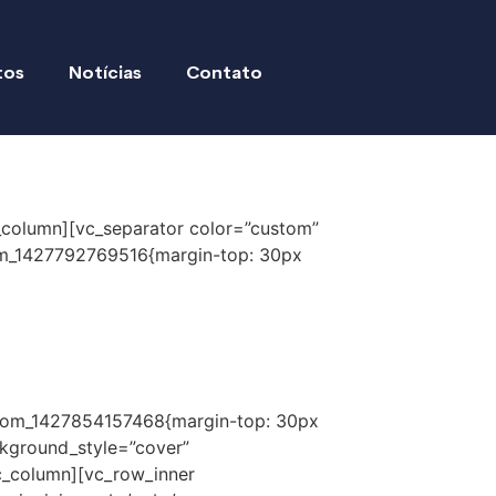
tos
Notícias
Contato
_column][vc_separator color=”custom”
tom_1427792769516{margin-top: 30px
ustom_1427854157468{margin-top: 30px
ckground_style=”cover”
c_column][vc_row_inner