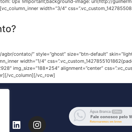
m: 0px !important;background-image: url(http://guilherm
”][vc_column_inner width=”3/4″ css=”.vc_custom_14278550
nto?
apacitada para realizar construção e manutenção em serviç
r/agbr/contato/” style=”ghost” size=”btn-default” skin=”ligh
umn_inner width=”1/4″ css=”.vc_custom_1427855101862{pad
”12928″ img_size=”188×254″ alignment=”center” css=”.vc_
er][/vc_column][/vc_row]
Água Branca
Offline
Fale conosco pelo 
Retornaremos em breve