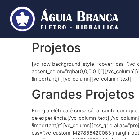
Projetos
[vc_row background_style=”cover” css=”.vc_
accent_color=”rgba(0,0,0,0.1)”][/vc_column
!important;}”][vc_column][vc_column_text]
Grandes Projetos
Energia elétrica é coisa séria, conte com qu
de experiência.[/vc_column_text][/vc_colum
!important;}”][vc_column][ess_grid alias=”p
css=”.vc_custom_1427855420063{margin-botto