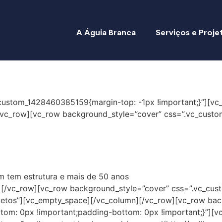
A Águia Branca
Serviços e Proje
custom_1428460385159{margin-top: -1px !important;}”][vc
][/vc_row][vc_row background_style=”cover” css=”.vc_cus
em tem estrutura e mais de 50 anos
n][/vc_row][vc_row background_style=”cover” css=”.vc_c
rojetos”][vc_empty_space][/vc_column][/vc_row][vc_row ba
m: 0px !important;padding-bottom: 0px !important;}”][v