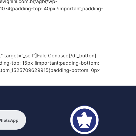
evignini.com.br/agbr/wp-
81074{padding-top: 40px !important;padding-
os de baixa, média e alta tensão
t” target=”_self”]Fale Conosco[/dt_button]
ding-top: 15px !important;padding-bottom:
custom_1525709629915{padding-bottom: 0px
WhatsApp