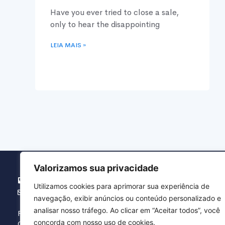
Have you ever tried to close a sale,
only to hear the disappointing
LEIA MAIS »
Valorizamos sua privacidade
(16) 3371.5454
Utilizamos cookies para aprimorar sua experiência de
agbranca@agbranca.com.br
navegação, exibir anúncios ou conteúdo personalizado e
analisar nosso tráfego. Ao clicar em “Aceitar todos”, você
Rua Hermínio Chiari, 51 – Vila Real
concorda com nosso uso de cookies.
CEP: 13567-290 – São Carlos / SP