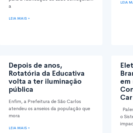
LEIA M
a
LEIA MAIS »
Depois de anos,
Ele
Rotatória da Educativa
Bra
volta a ter iluminação
em 
pública
Con
Car
Enfim, a Prefeitura de São Carlos
atendeu os anseios da população que
Pales
mora
o Sis
impa
LEIA MAIS »