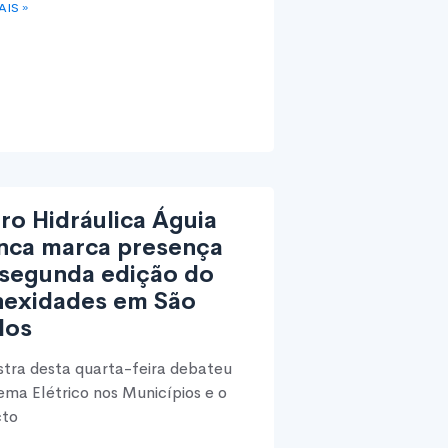
AIS »
tro Hidráulica Águia
nca marca presença
segunda edição do
exidades em São
los
tra desta quarta-feira debateu
tema Elétrico nos Municípios e o
cto