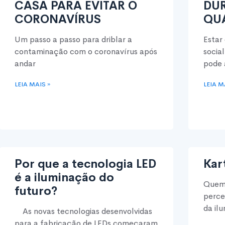
CASA PARA EVITAR O
DU
CORONAVÍRUS
QU
Um passo a passo para driblar a
Estar
contaminação com o coronavírus após
socia
andar
pode 
LEIA MAIS »
LEIA M
Por que a tecnologia LED
Kar
é a iluminação do
Quem 
futuro?
perce
da il
As novas tecnologias desenvolvidas
para a fabricação de LEDs começaram