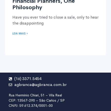
Financial Planners, One
Philosophy
Have you ever tried to close a sale, only to hear
the disappointing
LEIA MAIS »
(16) 3371.5454
agbranca@agbranca.com.br
Rua Hermínio Chiari, 51 – Vila Real
CEP: 13567-290 – São Carlos / SP
CNPJ: 59.612.374/0001-00