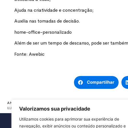
Ajuda na criatividade e concentração;
Auxilia nas tomadas de decisão.
home-office-personalizado
Além de ser um tempo de descanso, pode ser também u
Fonte: Awebic
Compartilhar
ANTERIOR
Valorizamos sua privacidade
ILUMINAÇÃO CORPORATIVA. O PROJETO IDEAL PARA O PERFIL DA SUA EMPRE
Utilizamos cookies para aprimorar sua experiência de
navegação, exibir anúncios ou conteúdo personalizado e