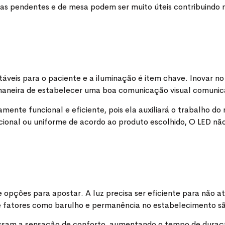
ias pendentes e de mesa podem ser muito úteis contribuindo
táveis para o paciente e a iluminação é item chave. Inovar 
 maneira de estabelecer uma boa comunicação visual comuni
mente funcional e eficiente, pois ela auxiliará o trabalho d
cional ou uniforme de acordo ao produto escolhido, O LED não
opções para apostar. A luz precisa ser eficiente para não a
e fatores como barulho e permanência no estabelecimento sã
m a sensação de conforto, aumentando o tempo de duração do