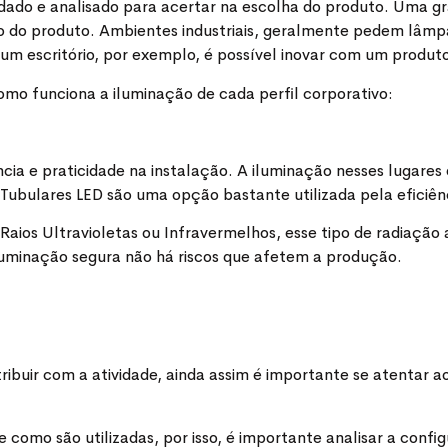
udado e analisado para acertar na escolha do produto. Uma 
so do produto. Ambientes industriais, geralmente pedem lâ
 um escritório, por exemplo, é possível inovar com um produ
omo funciona a iluminação de cada perfil corporativo:
ncia e praticidade na instalação. A iluminação nesses lugare
Tubulares LED são uma opção bastante utilizada pela eficiên
ios Ultravioletas ou Infravermelhos, esse tipo de radiação
uminação segura não há riscos que afetem a produção.
ribuir com a atividade, ainda assim é importante se atentar ao
omo são utilizadas, por isso, é importante analisar a confi