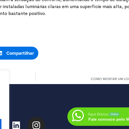
staladas luminárias claras em uma superfície mais alta, po
to bastante positivo.
Compartilhar
COMO MONTAR UM LOCA
Água Branca
Online
Fale conosco pelo 