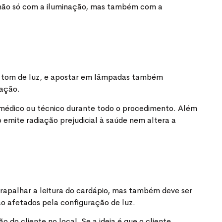
 não só com a iluminação, mas também com a
no tom de luz, e apostar em lâmpadas também
cação.
o médico ou técnico durante todo o procedimento. Além
 emite radiação prejudicial à saúde nem altera a
trapalhar a leitura do cardápio, mas também deve ser
o afetados pela configuração de luz.
 cliente no local. Se a ideia é que o cliente