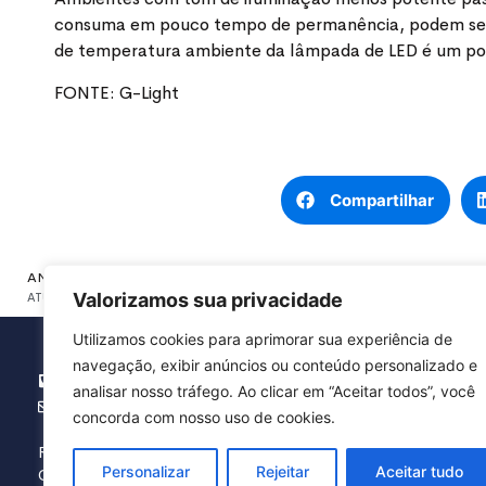
consuma em pouco tempo de permanência, podem ser in
de temperatura ambiente da lâmpada de LED é um pon
FONTE: G-Light
Compartilhar
ANTERIOR
Valorizamos sua privacidade
ATUALIZAÇÃO DA NR10: O QUE MUDOU?
Utilizamos cookies para aprimorar sua experiência de
navegação, exibir anúncios ou conteúdo personalizado e
(16) 3371.5454
analisar nosso tráfego. Ao clicar em “Aceitar todos”, você
agbranca@agbranca.com.br
concorda com nosso uso de cookies.
Rua Hermínio Chiari, 51 – Vila Real
Personalizar
Rejeitar
Aceitar tudo
CEP: 13567-290 – São Carlos / SP